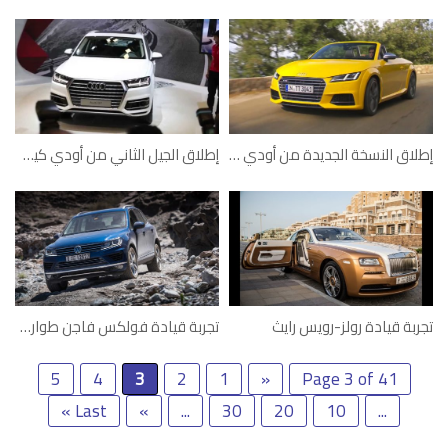
إطلاق النسخة الجديدة من أودي تي تي اس
إطلاق الجيل الثاني من أودي كيو 7
تجربة قيادة رولز-رويس رايث
تجربة قيادة فولكس فاجن طوارق 2015
5
4
3
2
1
«
Page 3 of 41
Last »
»
...
30
20
10
...