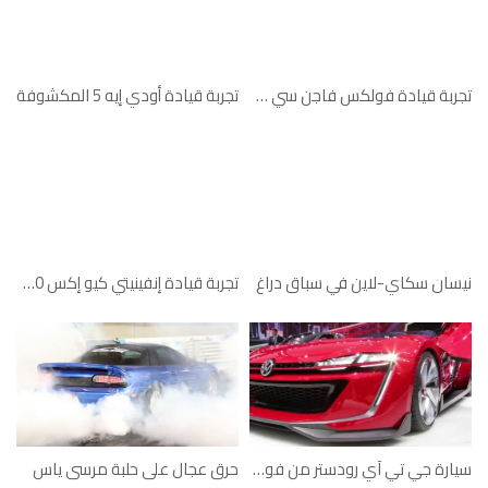
تجربة قيادة فولكس فاجن سي سي
تجربة قيادة أودي إيه 5 المكشوفة
نيسان سكاي-لاين في سباق دراغ
تجربة قيادة إنفينيتي كيو إكس 70 سبورت إيليت
سيارة جي تي آي رودستر من فولكسفاجن
حرق عجال على حلبة مرسى ياس