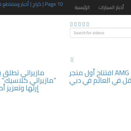
أخبار السيارات
الرئيسية
افتتاح أول متجر AMG
مازيراتي تطلق ب
 في العالم في دبي
“مازيراتي كلاسيك” 
إرثها وتعزيز أص