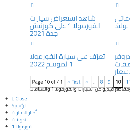
غاتي
شاهد استعراض سيارات
بوليد
الفورمولا 1 على كورنيش
جدة 2021
دروفر
تعرّف على سيارة الفورمولا
صفات
1 لموسم 2022
أسعار
Page 10 of 41
« First
«
...
8
9
10
1
قاطع فيديو عن السيارات والفورمولا 1 والسباقات
Close
الرئيسية
أخبار السيارات
تدوينات
فورمولا 1