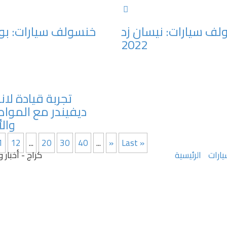
ف سيارات: نيسان زد
خنسولف سيارات: بو
2022
تجربة قيادة لان
ديفيندر مع الموا
وال
1
12
...
20
30
40
...
»
Last »
يارات
الرئيسية
كراج - أخبار وم