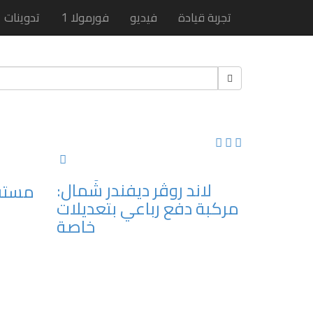
تجربة قيادة
فيديو
فورمولا 1
تدوينات
لاند روڤر ديفندر شَمال:
مستقل
مركبة دفع رباعي بتعديلات
خاصة