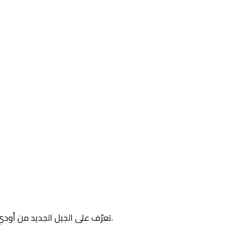
تعرّف على الجيل الجديد من أودي إيه3 سبورتسباك، سيارة صغيرة بتصميم قوي ومواصفات متميزة.