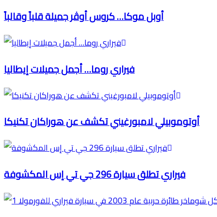
أوبل موكا… كروس أوڤر جميلة قلباً وقالباً
فيراري روما… أجمل جميلات إيطاليا
أوتوموبيلي لامبورغيني تكشف عن هوراكان تكنيكا
فيراري تطلق سيارة 296 جي تي إس المكشوفة