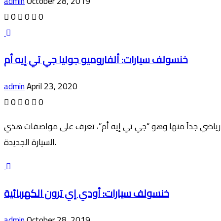
admin
October 28, 2019
0
0
0
خنسولف سيارات: ألفاروميو جوليا جي تي إيه أم
admin
April 23, 2020
0
0
0
ر رياضي جداً منها وهو “جي تي إيه أم”، تعرف على مواصفات هذي
السيارة الجديدة.
خنسولف سيارات: أودي إي ترون الكهربائية
admin
October 28, 2019