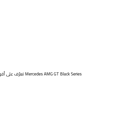
تعرّف على أقوى سيارة في تاريخ مرسيدس إيه أم جي – سيارة جي تي بلاك سيريز Mercedes AMG GT Black Series