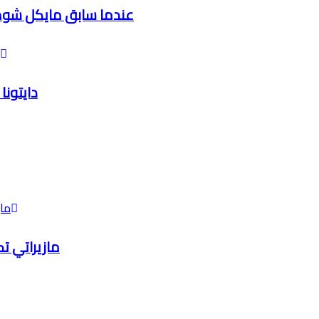
عندما سابق مايكل شوماخر طائرة حربية عام
شاهد واستمع لسيارة 
مازيراتي ت