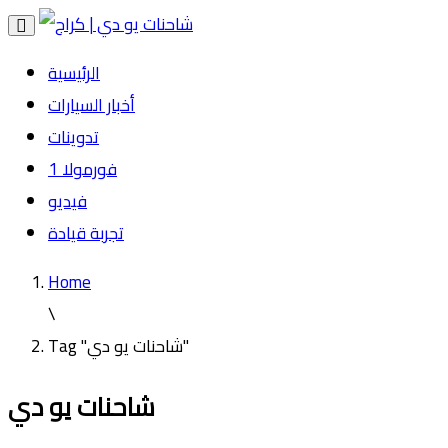
Toggle
navigation
الرئيسية
أخبار السيارات
تدوينات
فورمولا 1
فيديو
تجربة قيادة
Home
\
Tag "شاحنات يو دي"
شاحنات يو دي