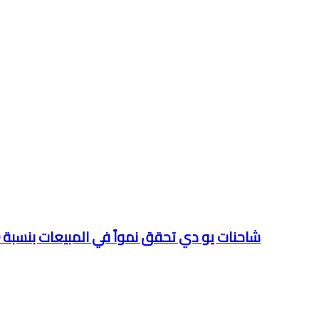
شاحنات يو دي تحقق نمواً في المبيعات بنسبة 30٪ في الشرق الأوسط وشرق وشمال أفريقيا في 2021