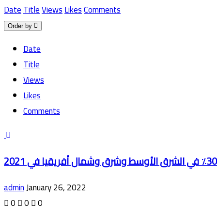
Date
Title
Views
Likes
Comments
Order by
Date
Title
Views
Likes
Comments
admin
January 26, 2022
0
0
0