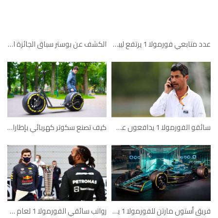
عدد متابعي فورمولا 1 يرتفع ليبلغ 49.1 مليون متابع على وسائل التواصل
الكشف عن بوستر سباق الجائزة الكبرى التاريخي في دبي 2022
سائقو الفورمولا 1 يدافعون عن مايكل ماسي
كيف تصنع سكوتر كهربائي بإطارات فورمولا1
فريق أستون مارتن للفورمولا 1 يكشف عن سيارته لموسم 2022
رواتب سائقي الفورمولا 1 لعام 2022