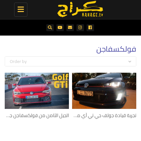
Toggle
navigation
فولكسفاجن
Order by
تجربة قيادة جولف جي تي آي موديل 2014
الجيل الثامن من فولكسفاجن جولف جي تي آي