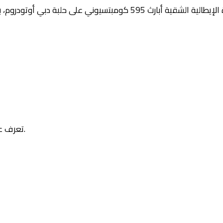
وتودروم، بالإضافة إلى نظرة سريعة على نسخة أبارث 695 أنيفيرساريو الخاصة
تعرف على أول سيارة كهربائية من فيات 500، سيارة عبارة عن قطعة أزياء.