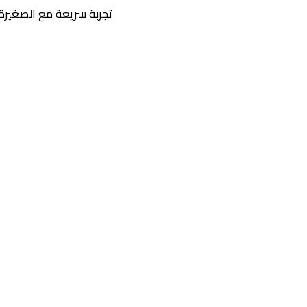
تجربة سريعة مع الصغيرة الإيطالية الشقية أبارث 595 كومبتسيوني على حلبة دبي أ