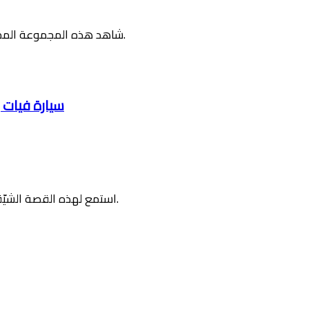
شاهد هذه المجموعة المميزة من سيارات بورشه الكلاسيكية في صالة عرض توميني في دبي.
سيارة فيات إس 76 الأسطورية تشارك في مهرجان
استمع لهذه القصة الشيّقة لهذه السيارة الأسطورية التي عادت للحياة بعد كل هذه العقود.