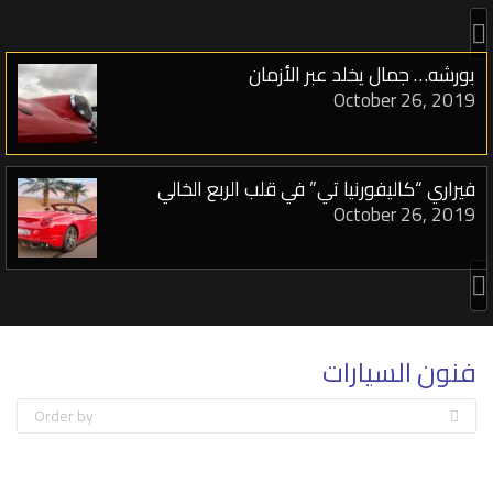
بورشه… جمال يخلد عبر الأزمان
October 26, 2019
فيراري “كاليفورنيا تي” في قلب الربع الخالي
October 26, 2019
دبي تحتضن
أول بوتيك
رولز-رويس في العالم
فنون السيارات
October 26, 2019
Order by
سباق مع الشمس
على متن مازيراتي
October 26, 2019