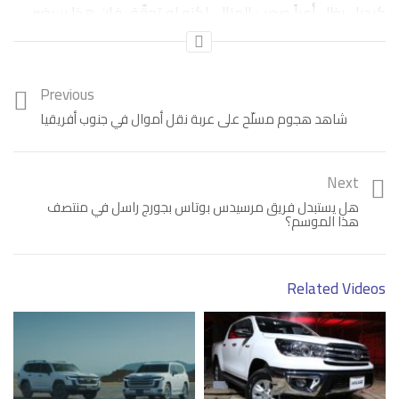
كبديل يظل أمراً صعب المنال، لكنه لو تحقّق فإن هذا سيغير
مستقبل التنقّل بشكل جذري، وتويوتا تسعى جاهدةً وراء هذا
الهدف.
Previous
شاهد هجوم مسلّح على عربة نقل أموال في جنوب أفريقيا
Next
هل يستبدل فريق مرسيدس بوتاس بجورج راسل في منتصف
هذا الموسم؟
Related Videos
Category:
تدوينات
,
فيديو
Tags:
تويوتا