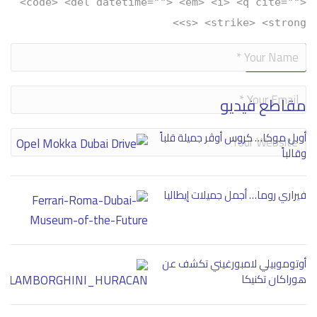
<code> <del datetime=""> <em> <i> <q cite="">
<s> <strike> <strong>
Alternative:
مقاطع فيديو
أوبل موكا… كروس أوڤر جميلة قلباً
وقالباً
فيراري روما… أجمل جميلات إيطاليا
أوتوموبيلي لامبورغيني تكشف عن
هوراكان تكنيكا