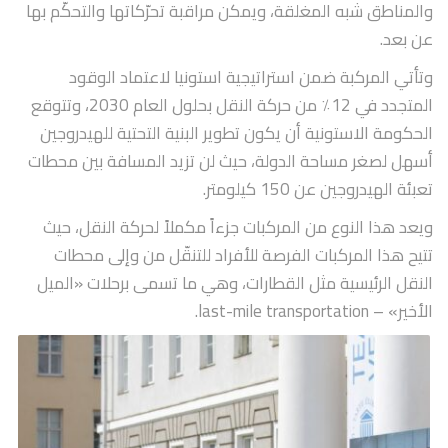
والمناطق شبه المغلقة، ويمكن مراقبة تحرّكاتها والتحكّم بها
عن بعد.
وتأتي المركبة ضمن استراتيجية استونيا لاعتماد الوقود
المتجدد في 12٪ من حركة النقل بحلول العام 2030، وتتوقع
الحكومة الاستونية أن يكون تطوير البنية التحتية للهيدروجين
أسهل لصغر مساحة الدولة، حيث لن تزيد المسافة بين محطات
تعبئة الهيدروجين عن 150 كيلومتر.
ويعد هذا النوع من المركبات جزءاً مكملاً لحركة النقل، حيث
تتيح هذا المركبات الفرصة للأفراد للتنقّل من وإلى محطات
النقل الرئيسية مثل القطارات، وهي ما تسمى برحلات «الميل
الأخير» – last-mile transportation.