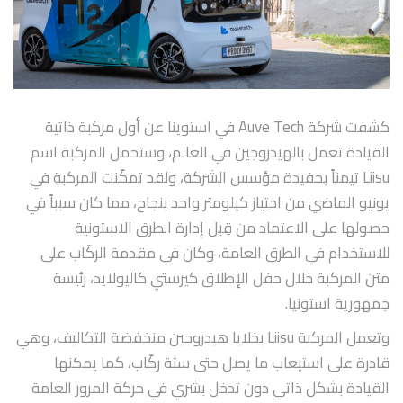
كشفت شركة Auve Tech في استوينا عن أول مركبة ذاتية
القيادة تعمل بالهيدروجين في العالم، وستحمل المركبة اسم
Liisu تيمناً بحفيدة مؤسس الشركة، ولقد تمكّنت المركبة في
يونيو الماضي من اجتياز كيلومتر واحد بنجاح، مما كان سبباً في
حصولها على الاعتماد من قِبل إدارة الطرق الاستونية
للاستخدام في الطرق العامة، وكان في مقدمة الركّاب على
متن المركبة خلال حفل الإطلاق كيرستي كاليولايد، رئيسة
جمهورية استونيا.
وتعمل المركبة Liisu بخلايا هيدروجين منخفضة التكاليف، وهي
قادرة على استيعاب ما يصل حتى ستة ركّاب، كما يمكنها
القيادة بشكل ذاتي دون تدخل بشري في حركة المرور العامة