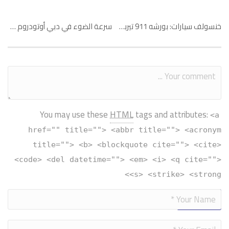
خنسولف سيارات: بورشه 911 تيربو إس
سرعة الضوء في دبي أوتودروم – الجزء الأول
You may use these
HTML
tags and attributes:
<a
href="" title=""> <abbr title=""> <acronym
title=""> <b> <blockquote cite=""> <cite>
<code> <del datetime=""> <em> <i> <q cite="">
<s> <strike> <strong>
Alternative: