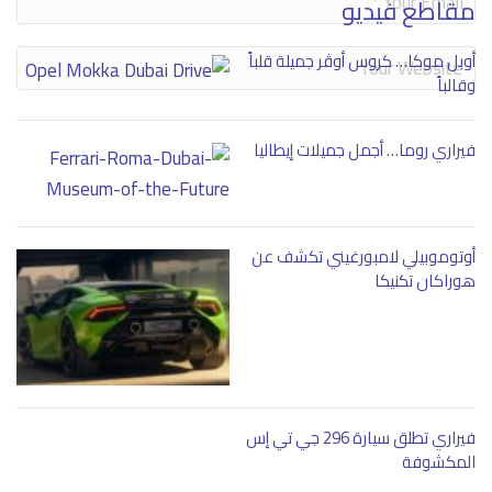
مقاطع فيديو
أوبل موكا… كروس أوڤر جميلة قلباً
وقالباً
فيراري روما… أجمل جميلات إيطاليا
أوتوموبيلي لامبورغيني تكشف عن
هوراكان تكنيكا
فيراري تطلق سيارة 296 جي تي إس
المكشوفة