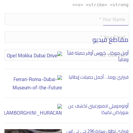
<s> <strike> <strong>
Alternative:
مقاطع فيديو
أوبل موكا… كروس أوڤر جميلة قلباً
وقالباً
فيراري روما… أجمل جميلات إيطاليا
أوتوموبيلي لامبورغيني تكشف عن
هوراكان تكنيكا
فيراري تطلق سيارة 296 جي تي إس