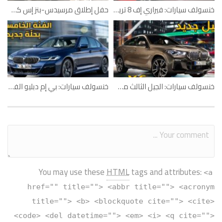
خنسولف سيارات: فيراري إف 8 تريبوتو
حفل إطلاق مرسيدس-بنز إس كلاس 2018 في أبوظبي
خنسولف سيارات: الجيل الثالث من بي إم دبليو إكس6
خنسولف سيارات: بي إم دبليو الفئة الخامسة 2021
You may use these
HTML
tags and attributes:
<a
href="" title=""> <abbr title=""> <acronym
title=""> <b> <blockquote cite=""> <cite>
<code> <del datetime=""> <em> <i> <q cite="">