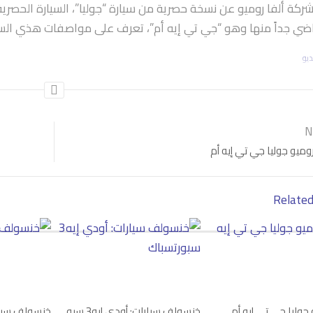
ة ألفا روميو عن نسخة حصرية من سيارة “جوليا”، السيارة الحصري
اضي جداً منها وهو “جي تي إيه أم”، تعرف على مواصفات هذي السيا
ديو
ميو
,
خنسولف سيارات
N
روميو جوليا جي تي إيه أم
Related
 جوليا جي تي إيه أم
خنسولف سيارات: أودي إيه3 سبورتسباك
خنسولف سيار