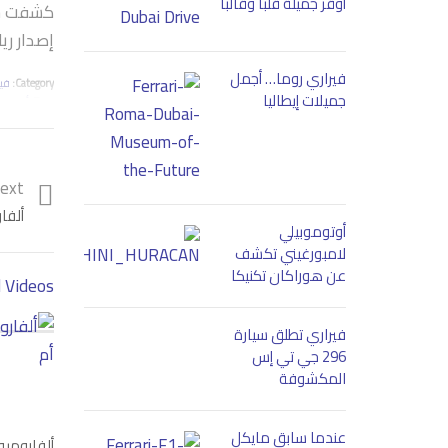
أوڤر جميلة قلباً وقالباً
كشفت شرك
إصدار ري
فيراري روما… أجمل
Category:
في
جميلات إيطاليا
Tags:
ألفا رو
ext
ألفا
أوتوموبيلي
لامبورغيني تكشف
عن هوراكان تكنيكا
 Videos
فيراري تطلق سيارة
296 جي تي إس
المكشوفة
عندما سابق مايكل
ألفاروميو