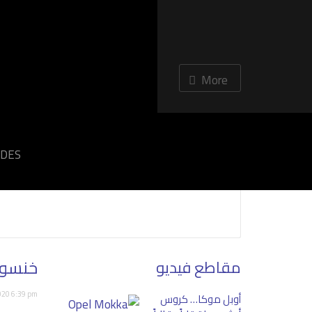
More
NOW PLAYING
DES:
خنسولف
مقاطع فيديو
2020 6:39 pm
أوبل موكا… كروس