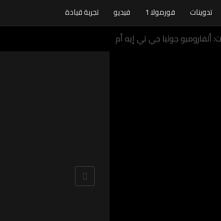
تدوينات
فورمولا 1
فيديو
تجربة قيادة
 ألفاروميو جوليا جي تي إيه أم