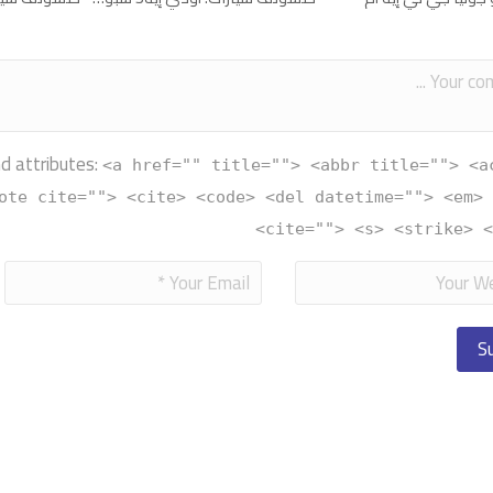
d attributes:
<a href="" title=""> <abbr title=""> <a
ote cite=""> <cite> <code> <del datetime=""> <em> 
cite=""> <s> <strike> <