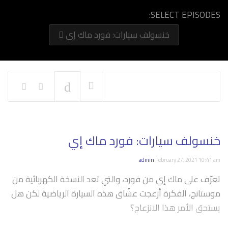
SELECT EPISODES:
خنسولف سيارات: فورد ماك إي
NOW PLAYING
خنسولف سيارات: فورد ماك إي
admin
February 27, 2021 10:41 am
تعرّف على ماك إي من فورد، والتي تعد النسخة الكهربائية من
موستانج، الفكرة أزعجت عشّاق هذه السيارة الرياضية لكن هل
يستحق الأمر هذا الانزعاج؟