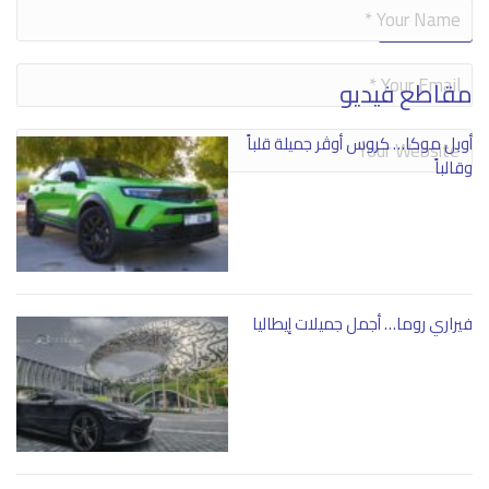
Alternative:
مقاطع فيديو
أوبل موكا… كروس أوڤر جميلة قلباً
وقالباً
فيراري روما… أجمل جميلات إيطاليا