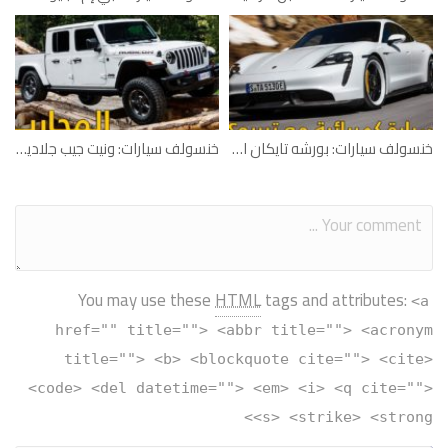
خنسولف سيارات: بورشه تايكان الكهربائية
خنسولف سيارات: ونيت جيب جلاديتور
You may use these
HTML
tags and attributes:
<a
href="" title=""> <abbr title=""> <acronym
title=""> <b> <blockquote cite=""> <cite>
<code> <del datetime=""> <em> <i> <q cite="">
<s> <strike> <strong>