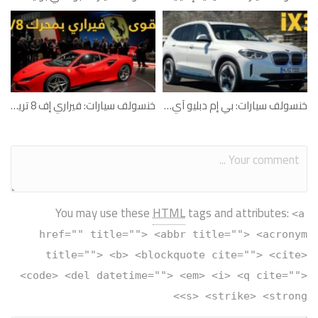
خنسولف سيارات: بي إم دبليو آي إكس3
خنسولف سيارات: فيراري إف 8 تريبوتو
You may use these
HTML
tags and attributes:
<a
href="" title=""> <abbr title=""> <acronym
title=""> <b> <blockquote cite=""> <cite>
<code> <del datetime=""> <em> <i> <q cite="">
<s> <strike> <strong>