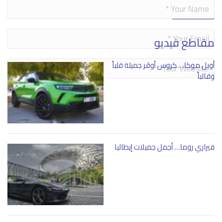
Alternative:
مقاطع فيديو
أوبل موكا… كروس أوڤر جميلة قلباً
وقالباً
فيراري روما… أجمل جميلات إيطاليا