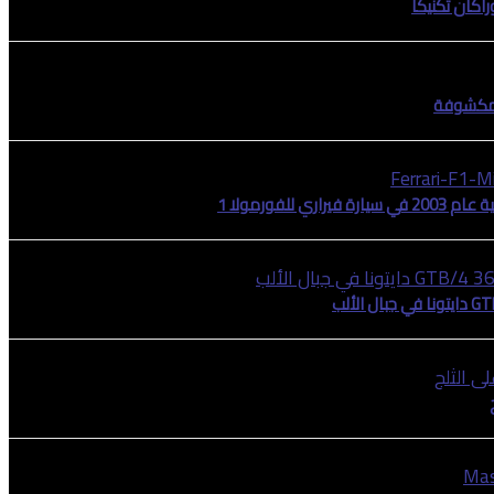
اكان تكنيكا
للفورمولا 1