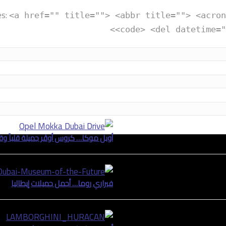
es:
<a href="" title=""> <abbr title=""> <acron
<code> <del datetime="
أوبل موكا… كروس أوڤر جميلة قلباً وقال
فيراري روما… أجمل جميلات إيطاليا