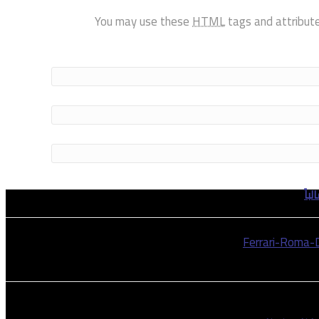
You may use these
HTML
tags and attribut
باً