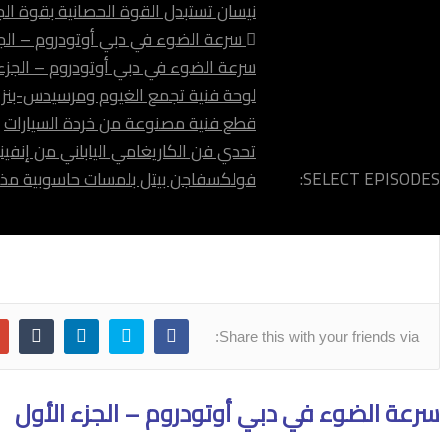
نيسان تستبدل القوة الحصانية بقوة ال
سرعة الضوء في دبي أوتودروم – الجز
سرعة الضوء في دبي أوتودروم – الجزء 
لوحة فنية تجمع الغيوم ومرسيدس-بنز
قطع فنية مصنوعة من خردة السيارات
تحدي فن الكاريغامي الياباني من إنفين
SELECT EPISODES:
فولكسفاجن بيتل بلمسات حاسوبية مذ
Share this with your friends via:
سرعة الضوء في دبي أوتودروم – الجزء الأول