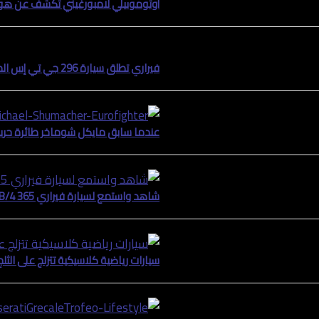
أوتوموبيلي لامبورغيني تكشف عن هور
فيراري تطلق سيارة 296 جي تي إس المكشوفة
عندما سابق مايكل شوماخر طائرة حربية عام 2003 في سيارة فيراري 
شاهد واستمع لسيارة فيراري 365 GTB/4 دايتونا في جبال الألب
سيارات رياضية كلاسيكية تتزلج على الثلج