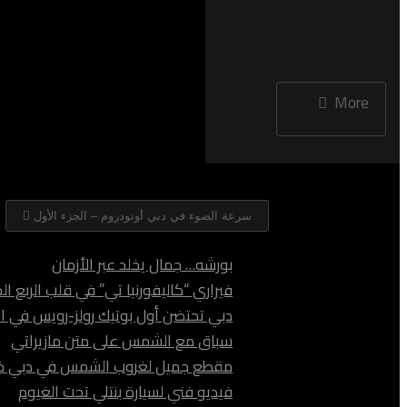
More
NOW PLAYING
سرعة الضوء في دبي أوتودروم – الجزء الأول
بورشه… جمال يخلد عبر الأزمان
فيراري “كاليفورنيا تي” في قلب الربع ال
دبي تحتضن أول بوتيك رولز-رويس في ال
سباق مع الشمس على متن مازيراتي
مقطع جميل لغروب الشمس في دبي خلف
فيديو فني لسيارة بنتلي تحت الغيوم