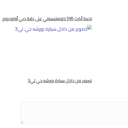
تجربة أبارث 595 كومبتسيوني على حلبة دبي أوتودروم
تصوير من داخل سيارة بورشه جي تي3