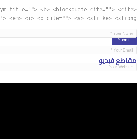
ym title=""> <b> <blockquote cite=""> <cite>
"> <em> <i> <q cite=""> <s> <strike> <strong>
مقاطع فيديو