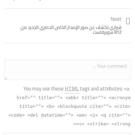
Next
فيراري تكشف عن صور الإصدار الخاص الحصري الجديد من
812 سوبرفاست
You may use these
HTML
tags and attributes:
<a
href="" title=""> <abbr title=""> <acronym
title=""> <b> <blockquote cite=""> <cite>
<code> <del datetime=""> <em> <i> <q cite="">
<s> <strike> <strong>