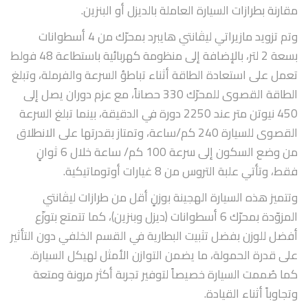
مقارنة بطرازات السيارة العاملة بالديزل أو البنزين.
وتم تزويد مازيراتي ليڤانتي هايبرد بمحرّك من 4 أسطوانات
بسعة 2 لتر، بالإضافة إلى منظومة كهربائية باستطاعة 48 فولط
تعمل على استعادة الطاقة أثناء تباطؤ السرعة والفرملة، وتبلغ
الطاقة القصوى للمحرّك 330 حصاناً، مع عزم دوران يصل إلى
450 نيوتن متر عند 2250 دورة في الدقيقة، بينما تبلغ السرعة
القصوى للسيارة 240 كم/ساعة، وتمتاز بقدرتها على الانطلاق
من وضع السكون إلى سرعة 100 كم/ ساعة خلال 6 ثوانٍ
فقط، وتأتي علبة التروس من 8 غيارات أوتوماتيكية.
وتتميز هذه السيارة الهجينة بوزنٍ أقل من طرازات ليڤانتي
المزوّدة بمحرّك 6 أسطوانات (ديزل وبنزين)، كما تتمتع بتوزّع
أفضل للوزن بفضل تثبيت البطارية في القسم الخلفي دون التأثير
على قدرة الحمولة، ما يضمن التوازن الأمثل لهيكل السيارة.
كما صُممت السيارة خصيصاً لتوفير تجربة أكثر مرونة ومتعة
وتجاوباً أثناء القيادة.