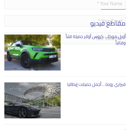
Alternative:
مقاطع فيديو
أوبل موكا… كروس أوڤر جميلة قلباً
وقالباً
فيراري روما… أجمل جميلات إيطاليا