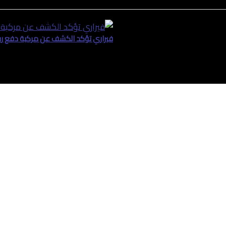
فيراري تؤكد الكشف عن مركبة دفع ربا