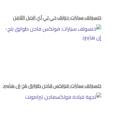
خنسولف سيارات: جولف جي تي آي الجيل الثامن
خنسولف سيارات: فولكس فاجن طوارق بلج-إن هايبرد