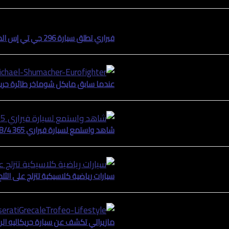
فيراري تطلق سيارة 296 جي تي إس المكشوفة
عندما سابق مايكل شوماخر طائرة حربية عام 2003 في سيارة فيراري 
شاهد واستمع لسيارة فيراري 365 GTB/4 دايتونا في جبال الألب
سيارات رياضية كلاسيكية تتزلج على الثلج
مازيراتي تكشف عن سيارة جريكاليه ال