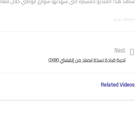
شاهد هذا الفيديو للمسيرة التي شهدتها شوارع أبوظبي خلال فعّالية داب درايڤ 2019 والتي تنظمها فولكسفاجن كل عام لعشّاق وملّاك سيارا
Category:
فيديو
Tags:
فولكسفاجن
Next
تجربة قيادة نسخة ليميتد من إنفينيتي QX80
Related Videos