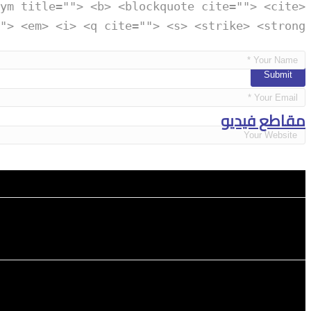
ym title=""> <b> <blockquote cite=""> <cite>
"> <em> <i> <q cite=""> <s> <strike> <strong>
مقاطع فيديو