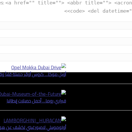
es:
<a href="" title=""> <abbr title=""> <acron
<code> <del datetime="
أوبل موكا… كروس أوڤر جميلة قلباً وقال
فيراري روما… أجمل جميلات إيطاليا
أوتوموبيلي لامبورغيني تكشف عن هور