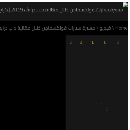
Home
\
فيديو
\
مسيرة سيارات فولكسفاجن خلال فعّالية داب درايڤ 19