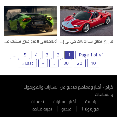
فيراري تطلق سيارة 296 جي تي إس المكشوفة
أوتوموبيلي لامبورغيني تكشف عن هوراكان تكنيكا
...
5
4
3
2
1
Page 1 of 41
Last »
»
...
30
20
10
كراج - أخبار ومقاطع فيديو عن السيارات والفورمولا 1
والسباقات
الرئيسية
أخبار السيارات
تدوينات
فورمولا 1
فيديو
تجربة قيادة