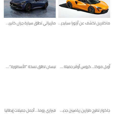
ماكلارين تكشف عن أرتورا سبايدر الجديدة
مازيراتي تطلق سيارة جران كابريو المكشوفة الجديدة
أوبل موكا… كروس أوڤر جميلة قلباً وقالباً
نيسان تطلق نسخة “الأسطورة” من باترول سوبر سفاري
جاكوار تطرح طرازين رياضيين جديدين من F-PACE
فيراري روما… أجمل جميلات إيطاليا