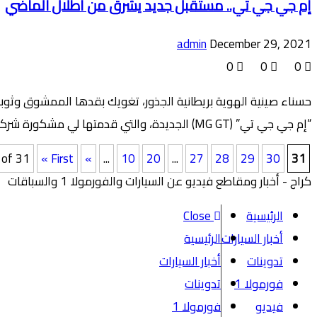
إم جي جي تي.. مستقبل جديد يشرق من أطلال الماضي
admin
December 29, 2021
0
0
0
حسناء صينية الهوية بريطانية الجذور، تغويك بقدها الممشوق وثوبها
“إم جي جي تي” (MG GT) الجديدة، والتي قدمتها لي مشكورة شركة إنتر إميرتس موتورز، الموزع الرسمي لسيارات “إم جي” في دولة الإمارات. MG كانت في يوم من […]
 of 31
« First
«
...
10
20
...
27
28
29
30
31
كراج - أخبار ومقاطع فيديو عن السيارات والفورمولا 1 والسباقات
الرئيسية
Close
أخبار السيارات
الرئيسية
تدوينات
أخبار السيارات
فورمولا 1
تدوينات
فيديو
فورمولا 1