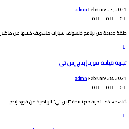
admin
February 27, 2021
0
0
0
حلقة جديدة من برنامج خنسولف سيارات حنسولف خلالها عن ماكلارين 765 إل تي الجديدة. إذا كنت من محبي السرعة والسيارات الرياضية السوبر، لا تفوّت ا
تجربة قيادة فورد إيدج إس تي
admin
February 28, 2021
0
0
0
شاهد هذه التجربة مع نسخة “إس تي” الرياضية من فورد إيدج.