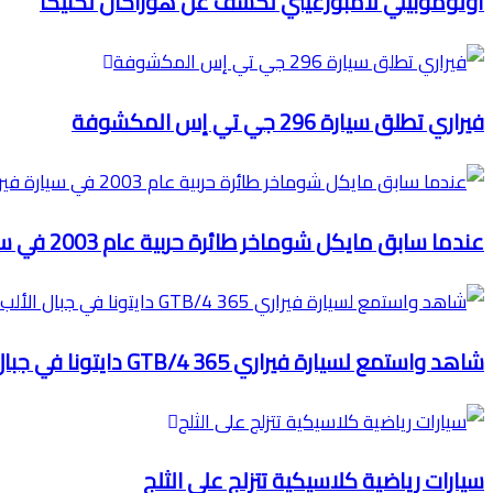
أوتوموبيلي لامبورغيني تكشف عن هوراكان تكنيكا
فيراري تطلق سيارة 296 جي تي إس المكشوفة
عندما سابق مايكل شوماخر طائرة حربية عام 2003 في سيارة فيراري للفورمولا 1
شاهد واستمع لسيارة فيراري 365 GTB/4 دايتونا في جبال الألب
سيارات رياضية كلاسيكية تتزلج على الثلج