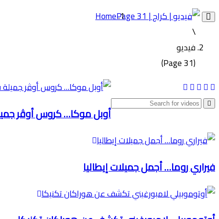
Home
Toggle
\
navigation
فيديو
(Page 31)
أوبل موكا… كروس أوڤر جميلة ق
فيراري روما… أجمل جميلات إيطاليا