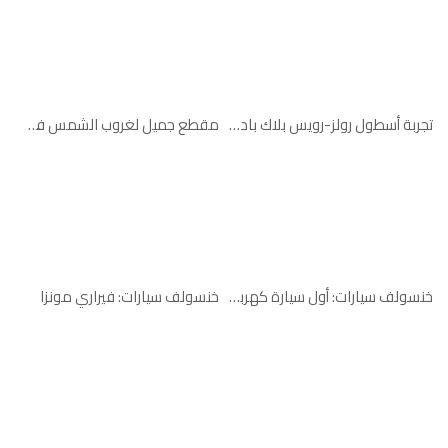
تجربة أسطول رولز-رويس بلاك بادج على حلبة مرسى ياس
مقطع جميل لغروب الشمس في دبي خلف سيارة مازيراتي
خنسولف سيارات: أول سيارة كهربائية من ميني
خنسولف سيارات: فيراري مونزا