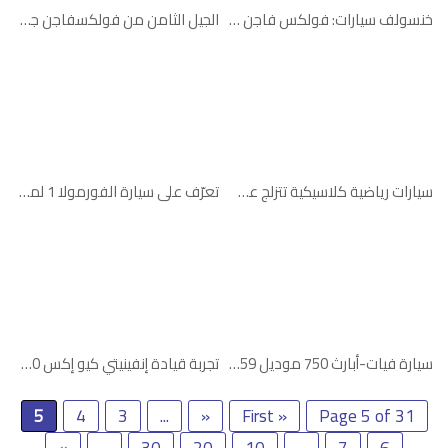
خنسولف سيارات: فولكس فاجن طوارق بلج-إن هايبرد
الجيل الثامن من فولكسفاجن جولف جي تي آي
سيارات رياضية كلاسيكية تتزلج على الثلج
تعرّف على سيارة الفورمولا 1 لموسم 2022
سيارة فيات-أبارث 750 موديل 1959
تجربة قيادة إنفينيتي كيو إكس 70 سبورت إيليت
5
4
3
...
«
« First
Page 5 of 31
»
...
30
20
10
...
7
6