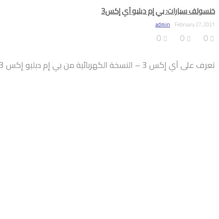
خنسولف سيارات: بي إم دبليو آي إكس3
admin
February 27, 2021
0
0
0
تعرف على آي إكس 3 – النسخة الكهربائية من بي إم دبليو إكس 3.