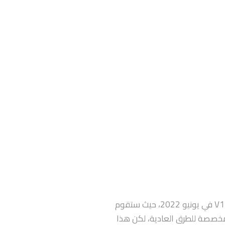
أعلنت شركة بي إم دبليو العام الماضي أنها ستنهى إنتاج محرّكات V12 في يونيو 2022، حيث ستقوم
مخصصة للطرق العادية، لكن هذا