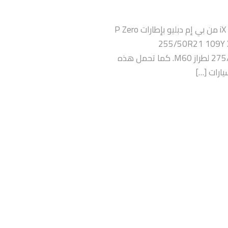
أعلنت شركة بيريللي عزمها تزويد طرازي xDrive50 وM60 من سيارة iX من بي إم دبليو بإطارات P Zero
اصة بالسيارات الكهربائية. وتتوفّر هذه الإطارات بحجمَي 255/50R21 109Y XL
و275/40R22 107Y XL لطراز xDrive50، وبحجم 275/40R22 107Y XL لطراز M60. كما تحمل هذه
يارات […]