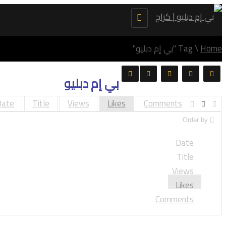
Toggle
navigation
Home
\
Tag "بي إم دبليو"
بي إم دبليو
Date
Title
Views
Likes
Comments
Order by
Date
Title
Views
Likes
Comments