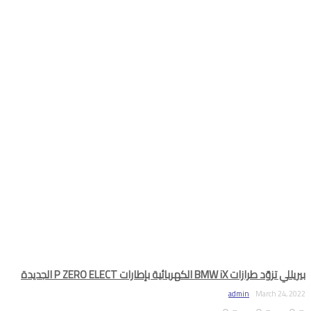
بيريللي تزوّد طرازات BMW iX الكهربائية بإطارات P ZERO ELECT الجديدة
admin
March 24, 2022