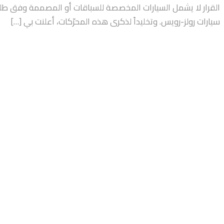
القرار لا يشمل السيارات المخصصة للسباقات أو المصممة وفق طلب ا
سيارات رولز-رويس. وتخليداً لذكرى هذه المحرّكات، أعلنت بي […]