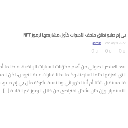
بي إم دبليو تطلق متحف الأصوات كأول مشاريعها لرموز NFT
admin
February 8, 2022
0
0
0
يعد العنصر الصوتي من أهم مكوّنات السيارات الرياضية، فلطالما أمتع
التي تعزفها كلما تسارعنا، وكلما بدلنا غيارات علبة التروس، لكن الم
فالمستقبل شئنا أم أبينا كهربائي وبالنسبة لشركة مثل بي إم دبلي
الاستمرار، وإن كان بشكل افتراضي من خلال الرموز غير القابلة […]