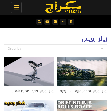
Toggle
navigation
رولز-رويس
Order by
رولز-رويس تحقق مبيعات تاريخية في 2021
رولز-رويس تعيد تصميم شعار السيدة المجنّحة لتعزيز الديناميكية الهوائية