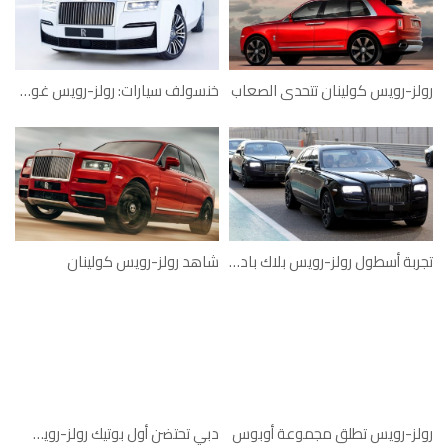
رولز-رويس كولينان تتحدى الصعاب
خنسولف سيارات: رولز-رويس غوست بحلّة جديدة
تجربة أسطول رولز-رويس بلاك بادج على حلبة مرسى ياس
شاهد رولز-رويس كولينان
رولز-رويس تطلق مجموعة أوبوس
دبي تحتضن أول بوتيك رولز-رويس في العالم