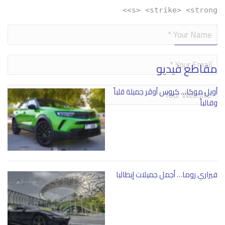
<s> <strike> <strong>
Alternative:
مقاطع فيديو
أوبل موكا… كروس أوڤر جميلة قلباً
وقالباً
فيراري روما… أجمل جميلات إيطاليا