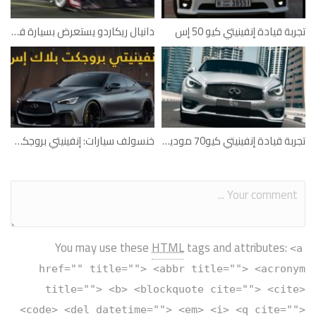
تجربة قيادة إنفينيتي كيو 50 إس
دانيال ريكاردو يستعرض بسيارة فورمولا 1 في دبي
تجربة قيادة إنفينيتي كيو70 موديل 2016
خنسولف سيارات: إنفينيتي بروجكت بلاك أس
You may use these
HTML
tags and attributes:
<a
href="" title=""> <abbr title=""> <acronym
title=""> <b> <blockquote cite=""> <cite>
<code> <del datetime=""> <em> <i> <q cite="">