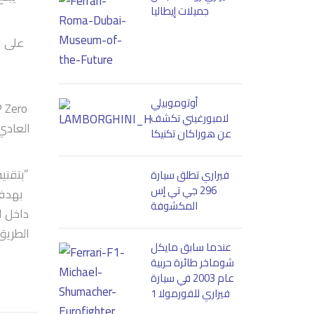
جميلات إيطاليا
أوتوموبيلي
لامبورغيني تكشف
العادي
عن هوراكان تكنيكا
فيراري تطلق سيارة
296 جي تي إس
المكشوفة
داخل ا
الطريق
عندما سابق مايكل
شوماخر طائرة حربية
عام 2003 في سيارة
فيراري للفورمولا 1