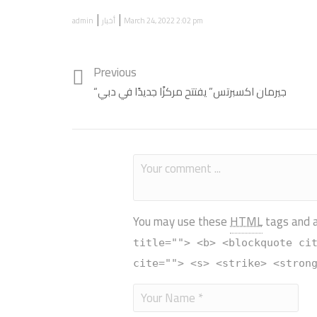
|
|
March 24, 2022 2:02 pm
أخبار
admin
Previous
“جيرمان اكسبرتس” يفتتح مركزًا جديدًا في دبي
You may use these
HTML
tags and a
title=""> <b> <blockquote ci
cite=""> <s> <strike> <stron