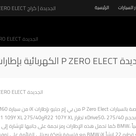
ر السيارات
الرئيسية
بيريللي تزوّد طرازات BMW iX الكهربائية بإطارات P ZERO ELECT الجديدة
لكهربائية بإطارات P ZERO ELECT الجديدة
مع فلسفة شركة بيريللي القائمة على توفير “المقاس المثا