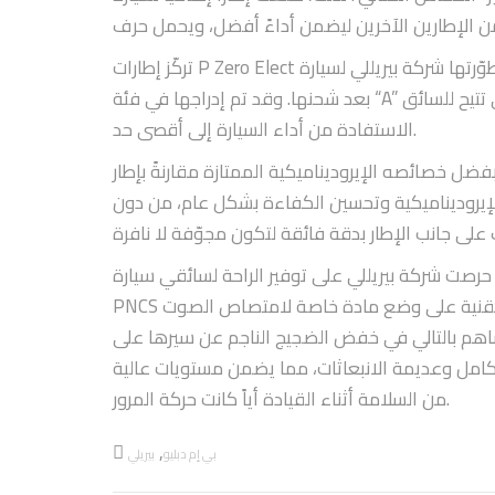
تركّز إطارات P Zero Elect التي طوّرتها شركة بيريللي لسيارة BMW iX على التخفيف من الاحتكاك لتقطع السيارة مسافات أطول
بعد شحنها. وقد تم إدراجها في فئة “A” وفقاً لتصنيف الاتحاد الأوروبي للإطارات، تأكيداً على هذه الميزة التي تتيح للسائق
الاستفادة من أداء السيارة إلى أقصى حد.
صائصه الإيروديناميكية الممتازة مقارنةً بإطار P Zero
لإيروديناميكية وتحسين الكفاءة بشكل عام، من دون
حرصت شركة بيريللي على توفير الراحة لسائقي سيارة BMW iX، فزوّدت إطارات P Zero Elect بتقنية “نظام بيريللي لإلغاء الضجيج”
PNCS بهدف خفض الضجيج الناجم عن سير المركبة على الطريق. وتقوم هذه التقنية على وضع مادة خاصة لامتصاص الصوت
فتساهم بالتالي في خفض الضجيج الناجم عن سيرها على
الكامل وعديمة الانبعاثات، مما يضمن مستويات عالية
من السلامة أثناء القيادة أياً كانت حركة المرور.
,
بي إم دبليو
بيريلي