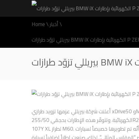
\
أخبار
\
Home
أعلنت شركة بيريللي عزمها تزويد طرازي xDrive50 وM60 من سيارة iX من بي إم دبليو بإطارات P Zero Elect الخاصة بالسيارات
الكهربائية. وتتوفّر هذه الإطارات بحجمَي 255/50R21 109Y XL و275/40R22 107Y XL لطراز xDrive50، وبحجم 275/40R22
107Y XL لطراز M60. كما تحمل هذه الإطارات رمز نجمة على جانبها للإشارة إلى أنّه تم تطويرها خصيصاً لسيارات BMW، تماشياً
لي”. لذلك، صنعت إطاراً إضافياً لسيارة BMW iX يبلغ قطره 22 إنشاً