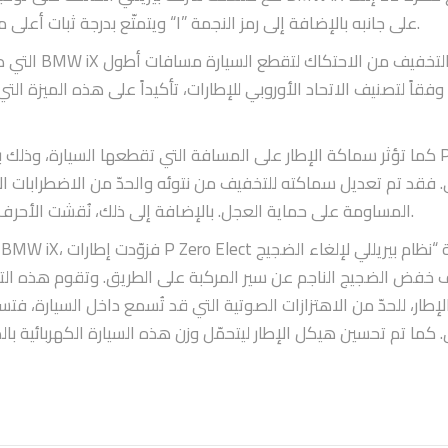
ويتمتّع بدرجة ثبات أعلى من الإطارين الآخرين ليضمن أداءً أفضل، ويحمل حرف “I” على جانبه بالإضافة إلى رمز النجمة.
كما تؤثر سماكة الإطار على المسافة التي تقطعها السيارة، وذلك بفضل خ
. فقد تم تعديل سماكته للتخفيف من نتوئه والحدّ من الاضطرابات ا
المساومة على حماية العجل. بالإضافة إلى ذلك، نُقشت الأحرف على جانب الإطار بدقة فائقة لتكون مجوّفة لا نافرة.
لإطار، للحدّ من الاهتزازات الصوتية التي قد تُسمع داخل السيارة، 
. كما تم تحسين هيكل الإطار ليتحمّل وزن هذه السيارة الكهربائية ب