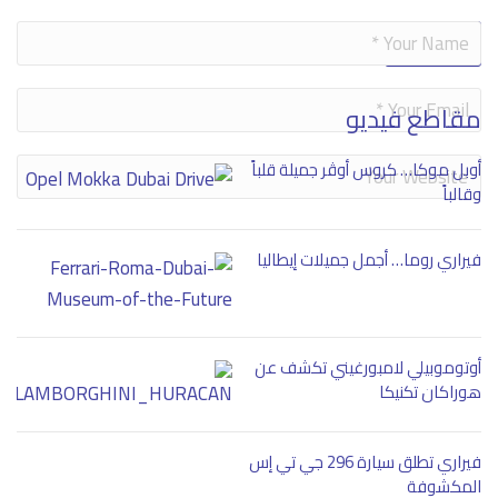
Alternative:
مقاطع فيديو
أوبل موكا… كروس أوڤر جميلة قلباً
وقالباً
فيراري روما… أجمل جميلات إيطاليا
أوتوموبيلي لامبورغيني تكشف عن
هوراكان تكنيكا
فيراري تطلق سيارة 296 جي تي إس
المكشوفة