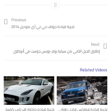
Previous
تجربة قيادة جولف جي تي آي موديل 2014
Next
إطلاق الجيل الثاني من سيارة رولز-رويس جوست في أبوظبي
Category:
فيديو
Tags:
إنفينيتي
,
تجربة قيادة
Related Videos
تجربة قيادة فولكس فاجن طوارق 2015
تجربة قيادة جاكوار إف تايب كوبيه