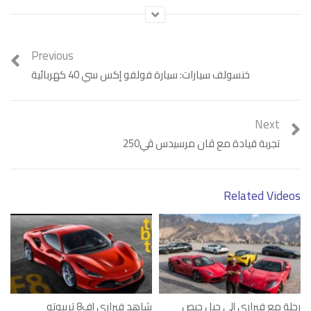
Previous
خنسولف سيارات: سيارة فولفو إكس سي 40 كهربائية
Next
تجربة قيادة مع ڤان مرسيدس ڤي250
Category:
فيديو
Tags:
فيراري
Related Videos
رحلة مع فيراري إلى جبل جيص
شاهد فيراري إف8 تريبوتو