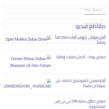
Alternative:
مقاطع فيديو
أوبل موكا… كروس أوڤر جميلة قلباً
وقالباً
فيراري روما… أجمل جميلات إيطاليا
أوتوموبيلي لامبورغيني تكشف عن
هوراكان تكنيكا
فيراري تطلق سيارة 296 جي تي إس
المكشوفة