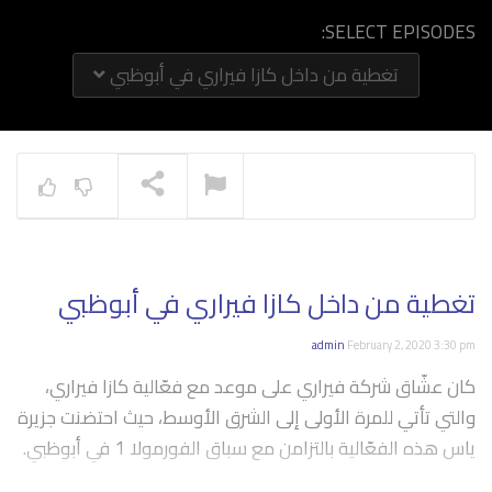
SELECT EPISODES:
تغطية من داخل كازا فيراري في أبوظبي
NOW PLAYING
تغطية من داخل كازا فيراري في أبوظبي
admin
February 2, 2020 3:30 pm
كان عشّاق شركة فيراري على موعد مع فعّالية كازا فيراري،
والتي تأتي للمرة الأولى إلى الشرق الأوسط، حيث احتضنت جزيرة
ياس هذه الفعّالية بالتزامن مع سباق الفورمولا 1 في أبوظبي.