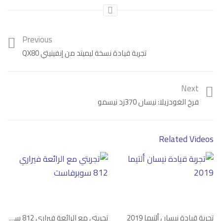
Category:
فيديو
Tags:
تجربة قيادة
,
مازيراتي
Previous
تجربة قيادة نسخة ليميتد من إنفينيتي QX80
Next
فرخ الغودزيلا: نيسان 370زد نيسمو
Related Videos
تجربة قيادة نيسان ألتيما 2019
تجربتي مع الرائعة فيراري 812 سوبرفاست