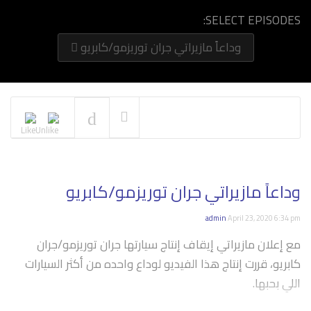
SELECT EPISODES:
وداعاً مازيراتي جران توريزمو/كابريو
NOW PLAYING
وداعاً مازيراتي جران توريزمو/كابريو
admin
April 23, 2020 6:34 pm
مع إعلان مازيراتي إيقاف إنتاج سيارتها جران توريزمو/جران
كابريو، قررت إنتاج هذا الفيديو لوداع واحده من أكثر السيارات
اللي بحبها.