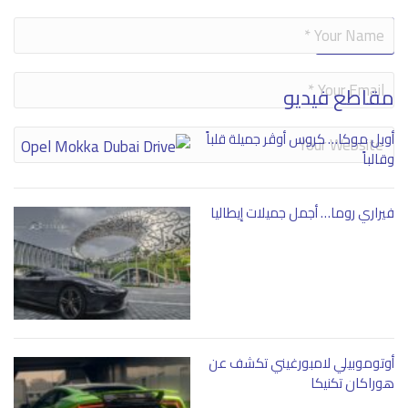
Alternative:
مقاطع فيديو
أوبل موكا… كروس أوڤر جميلة قلباً
وقالباً
فيراري روما… أجمل جميلات إيطاليا
أوتوموبيلي لامبورغيني تكشف عن
هوراكان تكنيكا