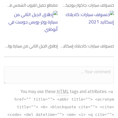
خنسولف سيارات: جاكوار بروجيكت 8
مقطع جميل لغروب الشمس في دبي خلف سيارة مازيراتي
خنسولف سيارات: كاديلاك إسكاليد 2021
إطلاق الجيل الثاني من سيارة رولز-رويس جوست في أبوظبي
You may use these
HTML
tags and attributes:
<a
href="" title=""> <abbr title=""> <acronym
title=""> <b> <blockquote cite=""> <cite>
<code> <del datetime=""> <em> <i> <q cite="">