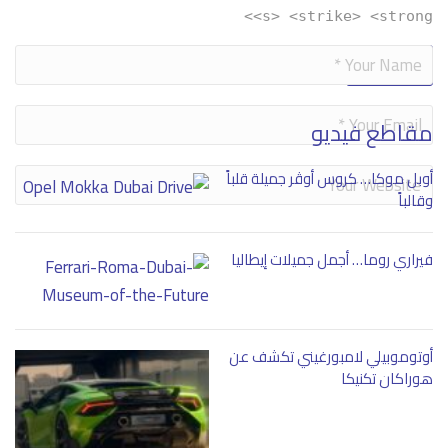
<s> <strike> <strong>
Alternative:
مقاطع فيديو
أوبل موكا… كروس أوڤر جميلة قلباً
وقالباً
فيراري روما… أجمل جميلات إيطاليا
أوتوموبيلي لامبورغيني تكشف عن
هوراكان تكنيكا