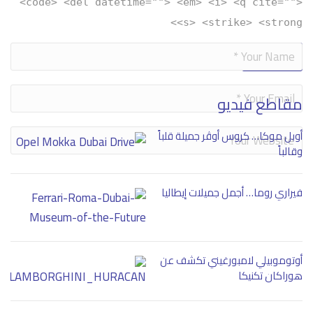
<code> <del datetime=""> <em> <i> <q cite="">
<s> <strike> <strong>
Alternative:
مقاطع فيديو
أوبل موكا… كروس أوڤر جميلة قلباً
وقالباً
فيراري روما… أجمل جميلات إيطاليا
أوتوموبيلي لامبورغيني تكشف عن
هوراكان تكنيكا