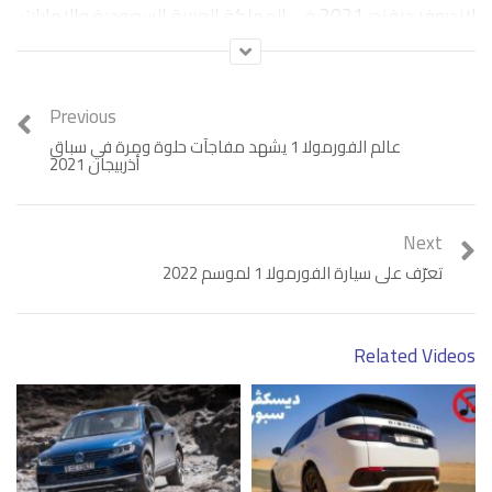
لاندروفر ديفندر 2021 في المملكة العربية السعودية والإمارات
العربية المتحدة وقطر والكويت وسلطنة عمان والأردن والمغرب
ولبنان. أتمنى لكم طيب المتابعة.
Previous
عالم الفورمولا 1 يشهد مفاجآت حلوة ومرة في سباق
أذربيجان 2021
Next
تعرّف على سيارة الفورمولا 1 لموسم 2022
Related Videos
Category:
فيديو
Tags:
تجربة قيادة
,
لاند روفر