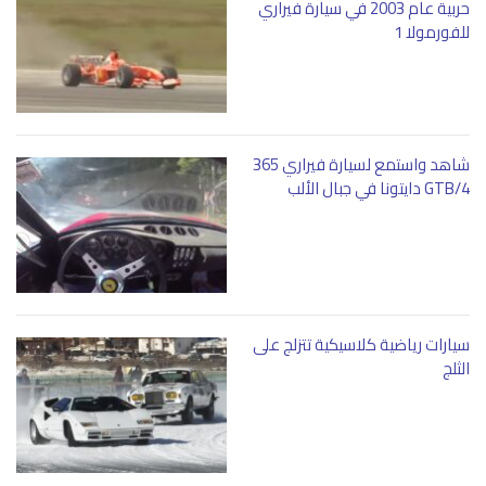
حربية عام 2003 في سيارة فيراري
التنبيهات الصوتية التي يتلقاها المستخدم بما ينسجم مع تجربة
للفورمولا 1
القيادة الاستثنائية التي توفرها سيارة جريكاليه.
شاهد واستمع لسيارة فيراري 365
GTB/4 دايتونا في جبال الألب
سيارات رياضية كلاسيكية تتزلج على
الثلج