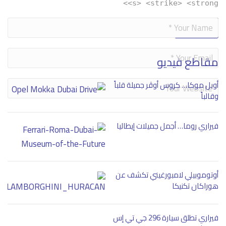
<s> <strike> <strong>
Alternative:
مقاطع فيديو
أوبل موكا… كروس أوڤر جميلة قلباً
وقالباً
فيراري روما… أجمل جميلات إيطاليا
أوتوموبيلي لامبورغيني تكشف عن
هوراكان تكنيكا
فيراري تطلق سيارة 296 جي تي إس