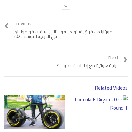
أنها مضحكة في كل مرة.
Previous
مورتارا من فريق ڤينتوري يفوز بثاني سباقات فورمولا إي
في الدرعية لموسم 2022
Next
دراجة هوائية مع إطارات فورمولا1؟
Related Videos
Category:
فيديو
Tags:
رياضة المحركات
,
فورمولا 1